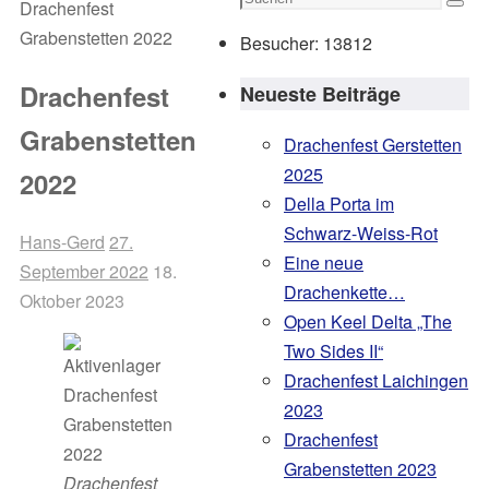
Drachenfest
Such
nach:
Grabenstetten 2022
Besucher:
13812
Drachenfest
Neueste Beiträge
Grabenstetten
Drachenfest Gerstetten
2025
2022
Della Porta im
Schwarz-Weiss-Rot
Hans-Gerd
27.
Eine neue
September 2022
18.
Drachenkette…
Oktober 2023
Open Keel Delta „The
Two Sides II“
Drachenfest Laichingen
2023
Drachenfest
Grabenstetten 2023
Drachenfest