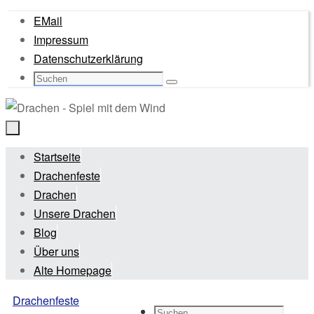
Zum
EMail
Inhalt
Impressum
springen
Datenschutzerklärung
Suche
Suchen
nach:
Zum
Startseite
Inhalt
Drachenfeste
springen
Drachen
Unsere Drachen
Blog
Über uns
Alte Homepage
Start
Drachenfeste
Suche