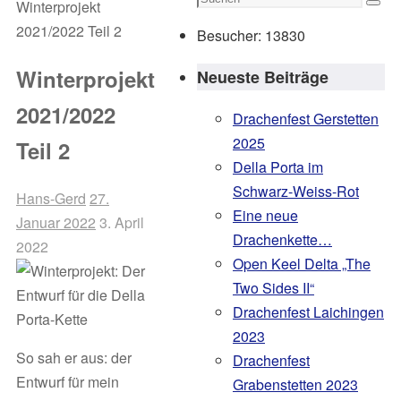
Winterprojekt
Such
nach:
2021/2022 Teil 2
Besucher:
13830
Winterprojekt
Neueste Beiträge
2021/2022
Drachenfest Gerstetten
2025
Teil 2
Della Porta im
Schwarz-Weiss-Rot
Hans-Gerd
27.
Eine neue
Januar 2022
3. April
Drachenkette…
2022
Open Keel Delta „The
Two Sides II“
Drachenfest Laichingen
2023
So sah er aus: der
Drachenfest
Entwurf für mein
Grabenstetten 2023