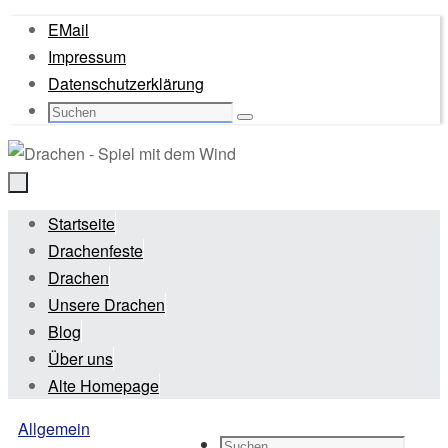
Zum
EMail
Inhalt
Impressum
springen
Datenschutzerklärung
Suche
Suchen
nach:
Zum
Startseite
Inhalt
Drachenfeste
springen
Drachen
Unsere Drachen
Blog
Über uns
Alte Homepage
Start
Allgemein
Suche