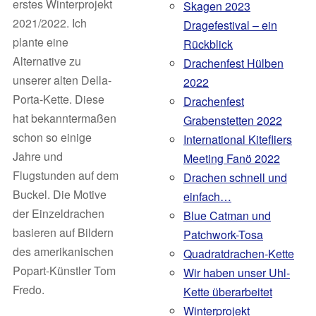
erstes Winterprojekt
Skagen 2023
2021/2022. Ich
Dragefestival – ein
plante eine
Rückblick
Alternative zu
Drachenfest Hülben
unserer alten Della-
2022
Porta-Kette. Diese
Drachenfest
hat bekanntermaßen
Grabenstetten 2022
schon so einige
International Kitefliers
Jahre und
Meeting Fanö 2022
Flugstunden auf dem
Drachen schnell und
Buckel. Die Motive
einfach…
der Einzeldrachen
Blue Catman und
basieren auf Bildern
Patchwork-Tosa
des amerikanischen
Quadratdrachen-Kette
Popart-Künstler Tom
Wir haben unser Uhl-
Fredo.
Kette überarbeitet
Winterprojekt