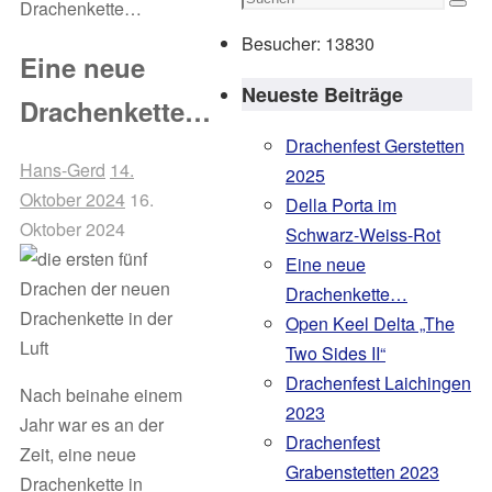
Drachenkette…
Such
nach:
Besucher:
13830
Eine neue
Neueste Beiträge
Drachenkette…
Drachenfest Gerstetten
Hans-Gerd
14.
2025
Oktober 2024
16.
Della Porta im
Oktober 2024
Schwarz-Weiss-Rot
Eine neue
Drachenkette…
Open Keel Delta „The
Two Sides II“
Drachenfest Laichingen
Nach beinahe einem
2023
Jahr war es an der
Drachenfest
Zeit, eine neue
Grabenstetten 2023
Drachenkette in