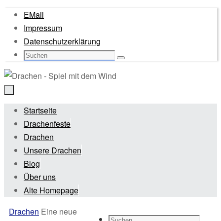
Zum
EMail
Inhalt
Impressum
springen
Datenschutzerklärung
Suche
Suchen
nach:
Zum
Startseite
Inhalt
Drachenfeste
springen
Drachen
Unsere Drachen
Blog
Über uns
Alte Homepage
Start
Drachen
Eine neue
Suche