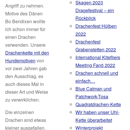
Skagen 2023
Angriff zu nehmen.
Dragefestival – ein
Motive des Dänen
Rückblick
Bo Bendixen wollte
Drachenfest Hülben
ich schon immer für
2022
einen Drachen
Drachenfest
verwenden. Unsere
Grabenstetten 2022
Drachenkette mit den
International Kitefliers
Hundemotiven
von
Meeting Fanö 2022
vor zwei Jahren gab
Drachen schnell und
den Ausschlag, es
einfach…
auch dieses Mal in
Blue Catman und
dieser Art und Weise
Patchwork-Tosa
zu verwirklichen.
Quadratdrachen-Kette
Die einzelnen
Wir haben unser Uhl-
Drachen sind etwas
Kette überarbeitet
kleiner ausgefallen.
Winterprojekt