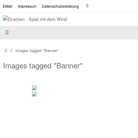
Zum
Suche
EMail
Impressum
Datenschutzerklärung
Suchen
Inhalt
nach:
springen
Start
Images tagged "Banner"
Images tagged "Banner"