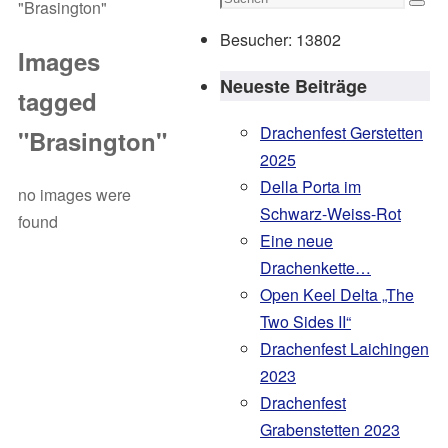
"Brasington"
Such
nach:
Besucher:
13802
Images
Neueste Beiträge
tagged
Drachenfest Gerstetten
"Brasington"
2025
Della Porta im
no images were
Schwarz-Weiss-Rot
found
Eine neue
Drachenkette…
Open Keel Delta „The
Two Sides II“
Drachenfest Laichingen
2023
Drachenfest
Grabenstetten 2023