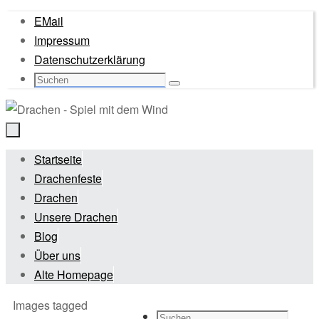
Zum
EMail
Inhalt
Impressum
springen
Datenschutzerklärung
Suche
Suchen
nach:
Zum
Startseite
Inhalt
Drachenfeste
springen
Drachen
Unsere Drachen
Blog
Über uns
Alte Homepage
Start
Images tagged
Suche