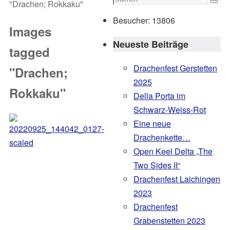
"Drachen; Rokkaku"
Such
nach:
Besucher:
13806
Images
Neueste Beiträge
tagged
Drachenfest Gerstetten
"Drachen;
2025
Rokkaku"
Della Porta im
Schwarz-Weiss-Rot
Eine neue
Drachenkette…
Open Keel Delta „The
Two Sides II“
Drachenfest Laichingen
2023
Drachenfest
Grabenstetten 2023