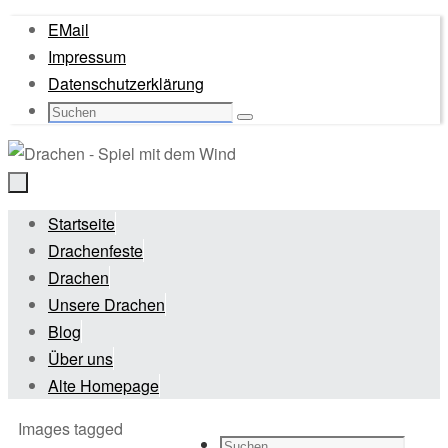
Zum
EMail
Inhalt
Impressum
springen
Datenschutzerklärung
Suche
Suchen
nach:
Zum
Startseite
Inhalt
Drachenfeste
springen
Drachen
Unsere Drachen
Blog
Über uns
Alte Homepage
Start
Images tagged
Suche