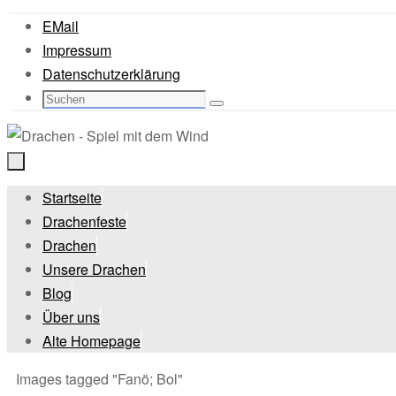
Zum
EMail
Inhalt
Impressum
springen
Datenschutzerklärung
Suche
Suchen
nach:
Zum
Startseite
Inhalt
Drachenfeste
springen
Drachen
Unsere Drachen
Blog
Über uns
Alte Homepage
Start
Images tagged "Fanö; Bol"