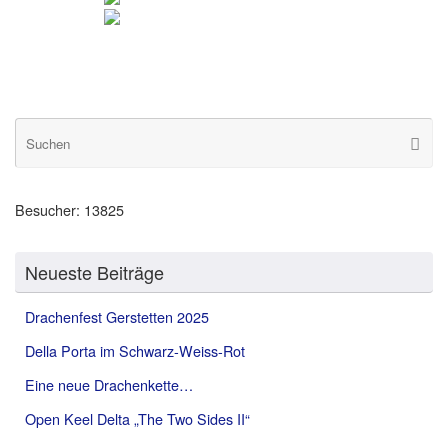
S
Suche
na
Besucher:
13825
Neueste Beiträge
Drachenfest Gerstetten 2025
Della Porta im Schwarz-Weiss-Rot
Eine neue Drachenkette…
Open Keel Delta „The Two Sides II“