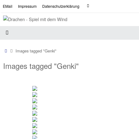
Zum
Suche
EMail
Impressum
Datenschutzerklärung
Suchen
Inhalt
nach:
springen
Start
Images tagged "Genki"
Images tagged "Genki"