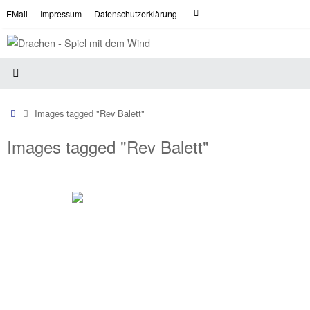
Zum
Suche
EMail
Impressum
Datenschutzerklärung
Suchen
Inhalt
nach:
springen
Start
Images tagged "Rev Balett"
Images tagged "Rev Balett"