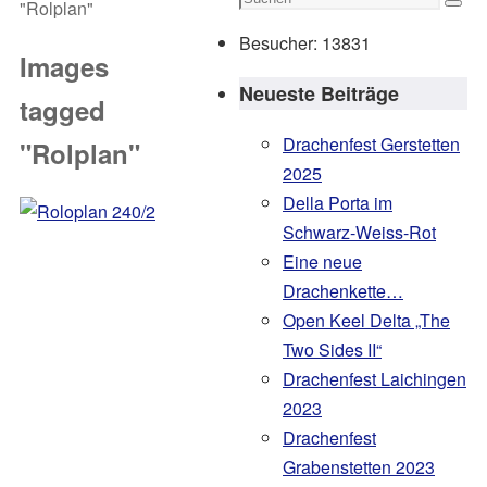
"Rolplan"
Such
nach:
Besucher:
13831
Images
Neueste Beiträge
tagged
Drachenfest Gerstetten
"Rolplan"
2025
Della Porta im
Schwarz-Weiss-Rot
Eine neue
Drachenkette…
Open Keel Delta „The
Two Sides II“
Drachenfest Laichingen
2023
Drachenfest
Grabenstetten 2023