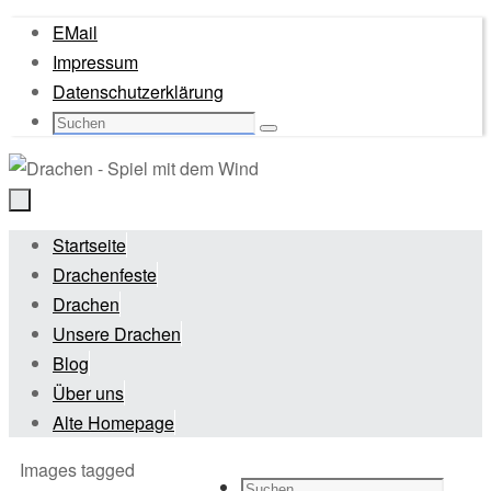
Zum
EMail
Inhalt
Impressum
springen
Datenschutzerklärung
Suche
Suchen
nach:
Zum
Startseite
Inhalt
Drachenfeste
springen
Drachen
Unsere Drachen
Blog
Über uns
Alte Homepage
Start
Images tagged
Suche