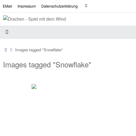
Zum
Suche
EMail
Impressum
Datenschutzerklärung
Suchen
Inhalt
nach:
springen
Start
Images tagged "Snowflake"
Images tagged "Snowflake"