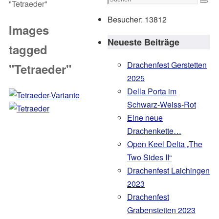
"Tetraeder"
Such
nach:
Besucher:
13812
Images
Neueste Beiträge
tagged
Drachenfest Gerstetten
"Tetraeder"
2025
Della Porta im
Schwarz-Weiss-Rot
Eine neue
Drachenkette…
Open Keel Delta „The
Two Sides II“
Drachenfest Laichingen
2023
Drachenfest
Grabenstetten 2023