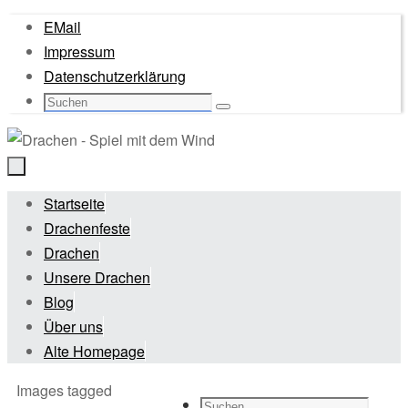
Zum
EMail
Inhalt
Impressum
springen
Datenschutzerklärung
Suche
Suchen
nach:
Zum
Startseite
Inhalt
Drachenfeste
springen
Drachen
Unsere Drachen
Blog
Über uns
Alte Homepage
Start
Images tagged
Suche