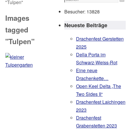
"Tulpen"
Such
nach:
Besucher:
13828
Images
Neueste Beiträge
tagged
Drachenfest Gerstetten
"Tulpen"
2025
Della Porta im
Schwarz-Weiss-Rot
Eine neue
Drachenkette…
Open Keel Delta „The
Two Sides II“
Drachenfest Laichingen
2023
Drachenfest
Grabenstetten 2023