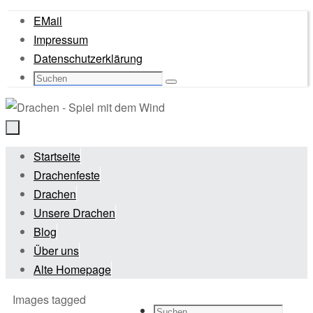
Zum
EMail
Inhalt
Impressum
springen
Datenschutzerklärung
Suche
Suchen
nach:
Zum
Startseite
Inhalt
Drachenfeste
springen
Drachen
Unsere Drachen
Blog
Über uns
Alte Homepage
Start
Images tagged
Suche