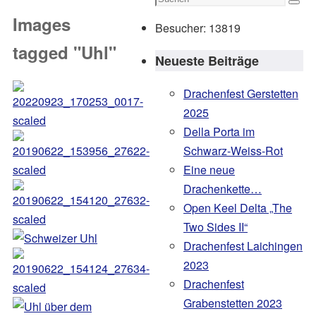
Such
nach:
Images
Besucher:
13819
tagged "Uhl"
Neueste Beiträge
Drachenfest Gerstetten
2025
Della Porta im
Schwarz-Weiss-Rot
Eine neue
Drachenkette…
Open Keel Delta „The
Two Sides II“
Drachenfest Laichingen
2023
Drachenfest
Grabenstetten 2023