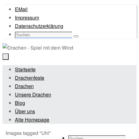
Zum
EMail
Inhalt
Impressum
springen
Datenschutzerklärung
Suche
Suchen
nach:
Zum
Startseite
Inhalt
Drachenfeste
springen
Drachen
Unsere Drachen
Blog
Über uns
Alte Homepage
Start
Images tagged "Uhl"
Suche