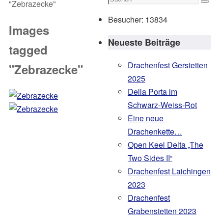
"Zebrazecke"
Such
nach:
Besucher:
13834
Images
Neueste Beiträge
tagged
Drachenfest Gerstetten
"Zebrazecke"
2025
Della Porta im
Schwarz-Weiss-Rot
Eine neue
Drachenkette…
Open Keel Delta „The
Two Sides II“
Drachenfest Laichingen
2023
Drachenfest
Grabenstetten 2023