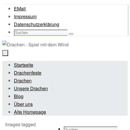
Zum
EMail
Inhalt
Impressum
springen
Datenschutzerklärung
Suche
Suchen
nach:
Zum
Startseite
Inhalt
Drachenfeste
springen
Drachen
Unsere Drachen
Blog
Über uns
Alte Homepage
Start
Images tagged
Suche