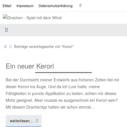
Zum
Suche
EMail
Impressum
Datenschutzerklärung
Suchen
Inhalt
nach:
springen
Start
Beiträge verschlagwortet mit "Kerori"
Ein neuer Kerori
Bei der Durchsicht meiner Entwürfe aus früheren Zeiten fiel mir
dieser Kerori ins Auge. Und da ich Lust hatte, meine
Fähigkeiten in puncto Applikation zu testen, schien mir dieses
Motiv geeignet. Aber musste es ausgerechnet ein Kerori sein?
Mit diesem Drachentyp hatten wir schon einmal…
weiterlesen…