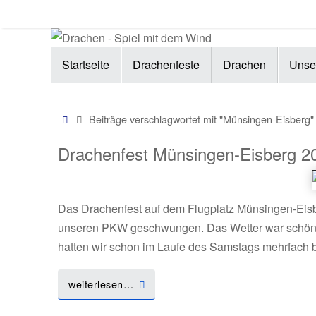
Zum
Inhalt
springen
Zum
Startseite
Drachenfeste
Drachen
Unse
Inhalt
springen
Start
Beiträge verschlagwortet mit "Münsingen-Eisberg"
Drachenfest Münsingen-Eisberg 2
Das Drachenfest auf dem Flugplatz Münsingen-Eisber
unseren PKW geschwungen. Das Wetter war schön v
hatten wir schon im Laufe des Samstags mehrfac
weiterlesen…